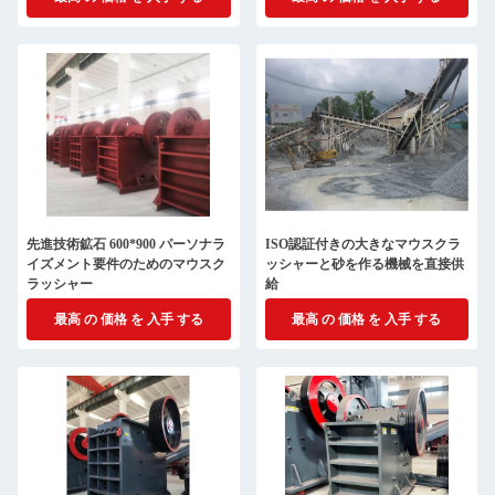
先進技術鉱石 600*900 パーソナラ
ISO認証付きの大きなマウスクラ
イズメント要件のためのマウスク
ッシャーと砂を作る機械を直接供
ラッシャー
給
最高 の 価格 を 入手 する
最高 の 価格 を 入手 する