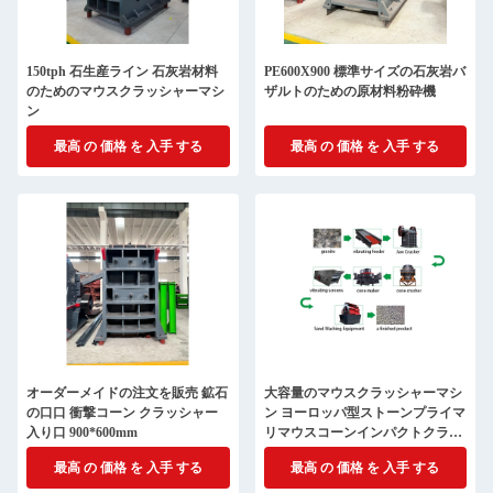
150tph 石生産ライン 石灰岩材料
PE600X900 標準サイズの石灰岩バ
のためのマウスクラッシャーマシ
ザルトのための原材料粉砕機
ン
最高 の 価格 を 入手 する
最高 の 価格 を 入手 する
オーダーメイドの注文を販売 鉱石
大容量のマウスクラッシャーマシ
の口口 衝撃コーン クラッシャー
ン ヨーロッパ型ストーンプライマ
入り口 900*600mm
リマウスコーンインパクトクラッ
シャー
最高 の 価格 を 入手 する
最高 の 価格 を 入手 する