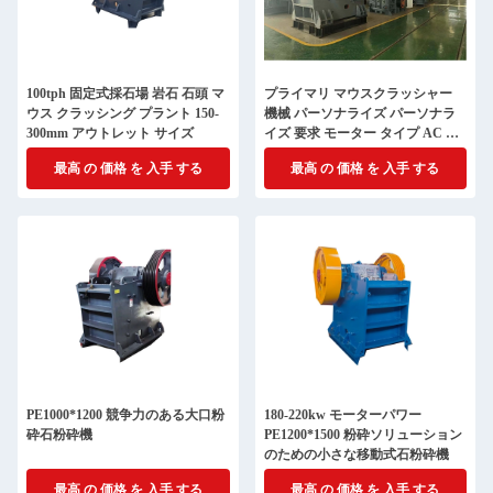
100tph 固定式採石場 岩石 石頭 マ
プライマリ マウスクラッシャー
ウス クラッシング プラント 150-
機械 パーソナライズ パーソナラ
300mm アウトレット サイズ
イズ 要求 モーター タイプ AC モ
ーター
最高 の 価格 を 入手 する
最高 の 価格 を 入手 する
PE1000*1200 競争力のある大口粉
180-220kw モーターパワー
砕石粉砕機
PE1200*1500 粉砕ソリューション
のための小さな移動式石粉砕機
最高 の 価格 を 入手 する
最高 の 価格 を 入手 する