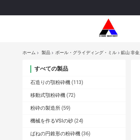
ホーム
製品
ボール・グライディング・ミル
鉱山 非金
すべての製品
石造りの顎粉砕機
(113)
移動式顎粉砕機
(72)
粉砕の製造所
(59)
機械を作るVSIの砂
(24)
ばねの円錐形の粉砕機
(36)