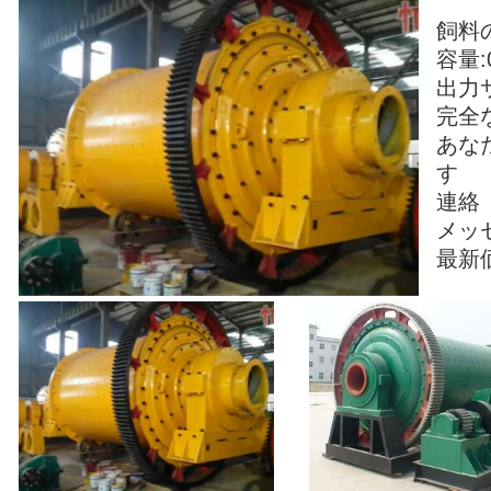
飼料
容量:0
出力サ
完全
あな
す
連絡
メッ
最新