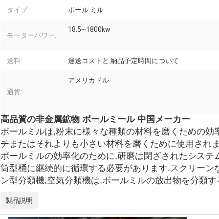
タイプ:
ボール ミル
18.5~1800kw
モーターパワー:
送料:
運送コストと 納品予定時間について
アメリカドル
通貨:
高品質の非金属鉱物 ボールミール 中国メーカー
ボールミルは,粉末に様々な種類の材料を磨くための効率的
チまたはそれよりも小さい材料を磨くために使用されます
ボールミルの効率化のために,研磨は閉ざされたシステム
筒型桶に継続的に循環する必要があります.スクリーン
ン型分類機,空気分類機は,ボールミルの放出物を分類す
製品説明