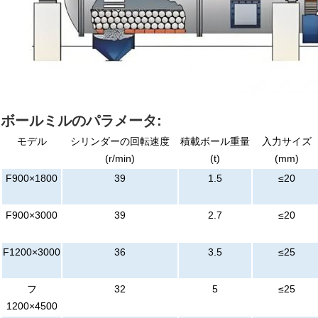
ボールミルのパラメータ:
モデル
シリンダーの回転速度
積載ボール重量
入力サイズ
(r/min)
(t)
(mm)
F900×1800
39
1.5
≤20
F900×3000
39
2.7
≤20
F1200×3000
36
3.5
≤25
フ
32
5
≤25
1200×4500