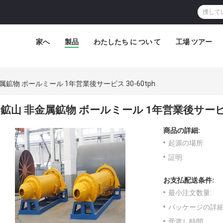
家へ
製品
わたしたち に つい て
工場 ツアー
属鉱物 ボールミール 1年営業後サービス 30-60tph
鉱山 非金属鉱物 ボールミール 1年営業後サービス 
商品の詳細:
起源の場所:
証明:
お支払配送条件:
最小注文数量:
パッケージの詳細
受渡し時間: