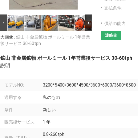
支払条件:
供給の能力:
連絡先
大画像 :
鉱山 非金属鉱物 ボールミール 1年営業
後サービス 30-60tph
鉱山 非金属鉱物 ボールミール 1年営業後サービス 30-60tph
説明
モデルNO:
3200*5400/3600*4500/3600*6000/3600*8500
適用する:
私のもの
条件:
新しい
販売後サービス:
1 年
0.8-260tph