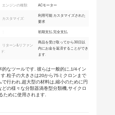
エンジンの種類:
ACモーター
利用可能 カスタマイズされた
カスタマイズ:
要求
:
初期支払 完全支払
商品を受け取ってから30日以
リターン&リファン
内にお金を返済することができ
ド:
ます.
なツールです. 彼らは一般的に,1/4イン
.粒子の大きさは20から75ミクロンまで
で行われ,超大型の材料は,縮小のために円
などの様々な分類器渦巻型分類機,サイクロ
るために使用されます.