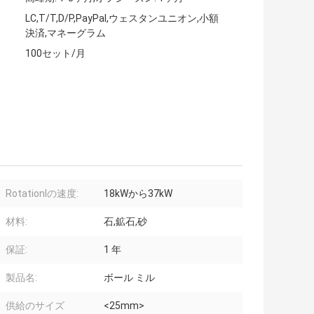
LC,T/T,D/P,PayPal,ウェスタンユニオン,小額
決済,マネーグラム
100セット/月
Rotationlの速度:
18kWから37kW
材料:
石,鉱石,砂
保証:
1 年
製品名:
ボール ミル
供給のサイズ
<25mm>