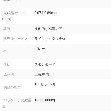
容量（T/H）:
完成品 サイズ
0.074-0.89mm
(mm):
設置:
技術的な指導の下
販売後サービス:
ライフサイクル全体
グレー
色:
仕様:
スタンダード
原産地:
上海,中国
100セット/月
供給の能力:
パッケージの総重
16000.000kg
量: