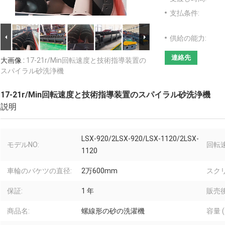
支払条件:
供給の能力:
連絡先
大画像 :
17-21r/Min回転速度と技術指導装置の
スパイラル砂洗浄機
17-21r/Min回転速度と技術指導装置のスパイラル砂洗浄機
説明
LSX-920/2LSX-920/LSX-1120/2LSX-
モデルNO:
回転速
1120
車輪のバケツの直径:
2万600mm
スク
保証:
1 年
販売
商品名:
螺線形の砂の洗濯機
容量 (