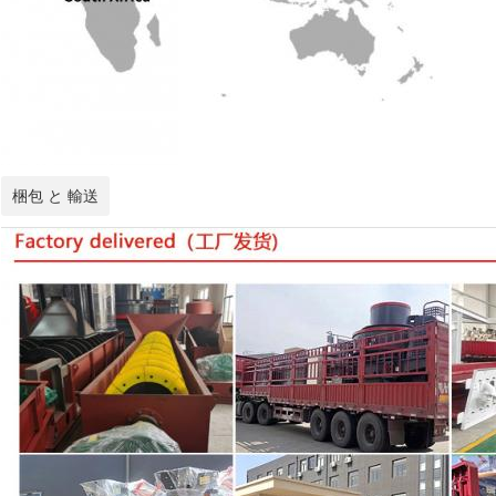
梱包 と 輸送