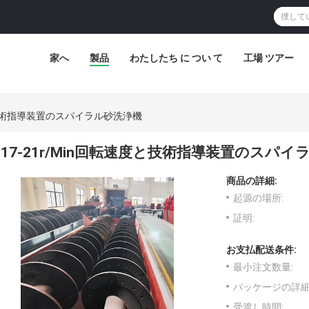
家へ
製品
わたしたち に つい て
工場 ツアー
度と技術指導装置のスパイラル砂洗浄機
17-21r/Min回転速度と技術指導装置のスパ
商品の詳細:
起源の場所:
証明:
お支払配送条件:
最小注文数量:
パッケージの詳細
受渡し時間: