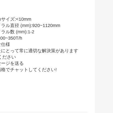
サイズ:<10
mm
ラル直径 (mm)
:920~1120mm
ル数 (mm):1-2
00~350T/h
な仕様
たにとって常に適切な解決策があります
ください
セージを送る
価格でチャットしてください!