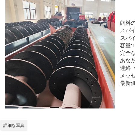
飼料の
スパイ
スパイラ
容量:1
完全
あな
連絡 
メッ
最新
詳細な写真