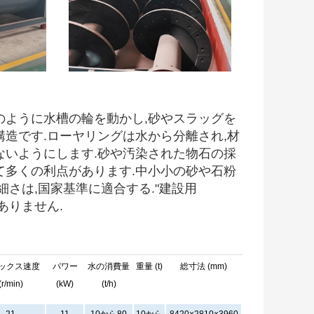
のように水槽の輪を動かし,砂やスラッグを
造です.ローヤリングは水から分離され,材
ないようにします.砂や汚染された物石の採
て多くの利点があります.中小小の砂や石粉
さは,国家基準に適合する."建設用
ありません.
ックス速度
パワー
水の消費量
重量 (t)
総寸法 (mm)
(r/min)
(kW)
(t/h)