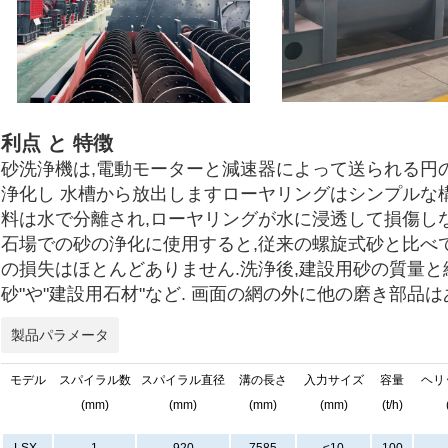
利点 と 特徴
砂洗浄機は,電動モーターと減速器によって送られる円
浄化し 水槽から放出しますローヤリングはシンプルな構
料は水で分離され,ローヤリングが水に浸透して損傷し
石場での砂の浄化に使用すると,従来の螺旋式砂と比べ
の損失はほとんどありません.洗浄後,建設用砂の質量と細
砂"や"建設用石材"など. 画面の網の外に他の磨き部品は
製品パラメータ
モデル
スパイラル数
スパイラル直径
溝の長さ
入力サイズ
容量
ヘリ
(mm)
(mm)
(mm)
(mm)
(t/h)