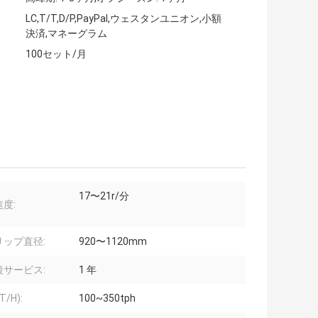
LC,T/T,D/P,PayPal,ウェスタンユニオン,小額
決済,マネーグラム
100セット/月
17〜21r/分
度:
リップ直径:
920〜1120mm
後サービス:
1 年
T/H):
100~350tph