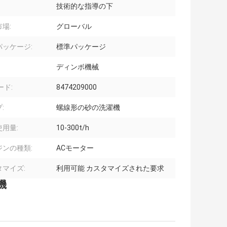
技術的な指導の下
場:
グローバル
パッケージ:
標準パッケージ
ディンボ機械
ード:
8474209000
:
螺線形の砂の洗濯機
用量:
10-300t/h
ジンの種類:
ACモーター
タマイズ:
利用可能 カスタマイズされた要求
機