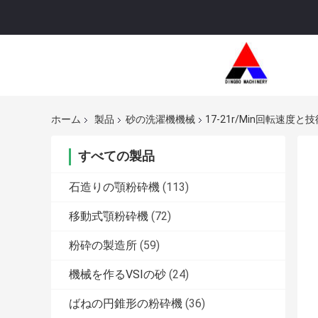
ホーム
製品
砂の洗濯機機械
17-21r/Min回転速
すべての製品
石造りの顎粉砕機
(113)
移動式顎粉砕機
(72)
粉砕の製造所
(59)
機械を作るVSIの砂
(24)
ばねの円錐形の粉砕機
(36)