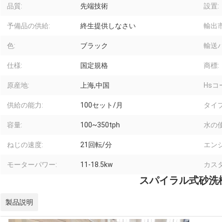
品質:
先端技術
設置:
予備品の供給:
終生提供しなさい
輸出市
色:
ブラック
輸送
仕様:
国定規格
商標:
原産地:
上海,中国
Hsコ
供給の能力:
100セット/月
タイプ
容量:
100~350tph
水の使
ねじの速度:
21回転/分
エン
モーターパワー:
11-18.5kw
カス
スパイラル式砂洗
製品説明