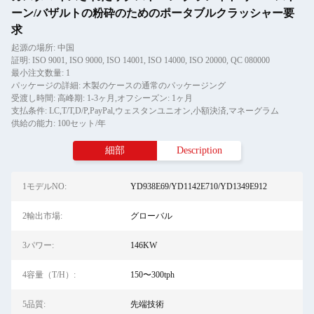
ーン/バザルトの粉砕のためのポータブルクラッシャー要
求
起源の場所: 中国
証明: ISO 9001, ISO 9000, ISO 14001, ISO 14000, ISO 20000, QC 080000
最小注文数量: 1
パッケージの詳細: 木製のケースの通常のパッケージング
受渡し時間: 高峰期: 1-3ヶ月,オフシーズン: 1ヶ月
支払条件: LC,T/T,D/P,PayPal,ウェスタンユニオン,小額決済,マネーグラム
供給の能力: 100セット/年
細部
Description
1モデルNO:
YD938E69/YD1142E710/YD1349E912
2輸出市場:
グローバル
3パワー:
146KW
4容量（T/H）:
150〜300tph
5品質:
先端技術