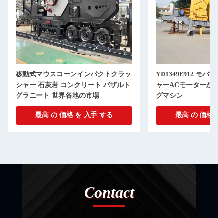
移動式マウスコーンインパクトクラッ
YD1349E912 
シャー 石灰岩 コンクリート バザルト
ャーACモーターか
グラニート 世界各地の市場
グマシン
最高 の 価格 を 入手 する
最高 の 価格 
Contact