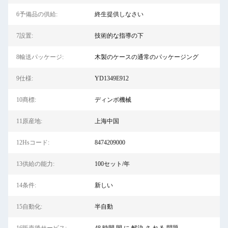
6予備品の供給:
終生提供しなさい
7設置:
技術的な指導の下
8輸送パッケージ:
木製のケースの通常のパッケージング
9仕様:
YD1349E912
10商標:
ディンボ機械
11原産地:
上海中国
12Hsコード:
8474209000
13供給の能力:
100セット/年
14条件:
新しい
15自動化:
半自動