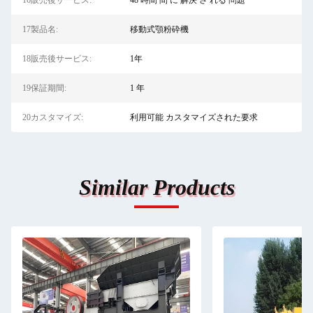
16販売後サービス:
48 時間 間 に 解決 さ れる 問題
17製品名:
移動式顎粉砕機
18販売後サービス:
1年
19保証期間:
1 年
20カスタマイズ:
利用可能 カスタマイズされた要求
Similar Products